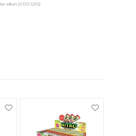
ier x8un (COD.1210)