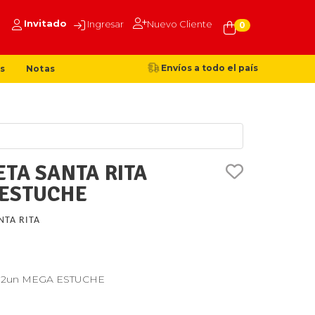
Invitado
Ingresar
Nuevo Cliente
0
Envíos a todo el país
s
Notas
ETA SANTA RITA
 ESTUCHE
NTA RITA
 6x12un MEGA ESTUCHE