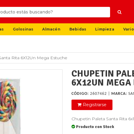
as
Golosinas
Almacén
Bebidas
Limpieza
Vario
Santa Rita 6X12Un Mega Estuche
CHUPETIN PAL
6X12UN MEGA
CÓDIGO:
2607462 |
MARCA:
SA
Registrarse
Chupetin Paleta Santa Rita
Producto con Stock