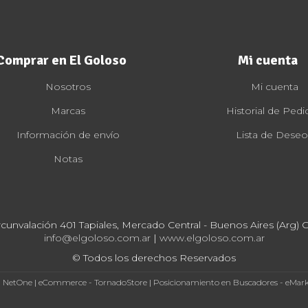
Comprar en El Goloso
Mi cuenta
Nosotros
Mi cuenta
Marcas
Historial de Pedi
Información de envío
Lista de Deseo
Notas
rcunvalación 401 Tapiales, Mercado Central - Buenos Aires (Arg) Cp
info@elgoloso.com.ar
|
www.elgoloso.com.ar
© Todos los derechos Reservados
- NetOne
|
eCommerce - TornadoStore
|
Posicionamiento en Buscadores - eMar