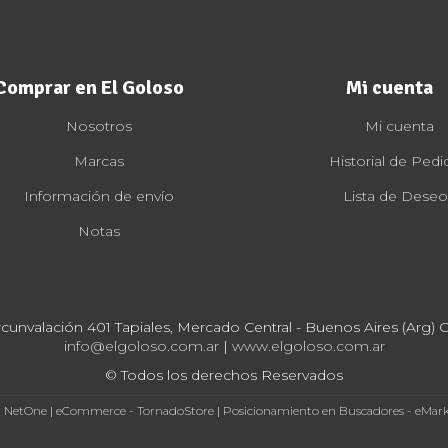
Comprar en El Goloso
Mi cuenta
Nosotros
Mi cuenta
Marcas
Historial de Pedi
Información de envío
Lista de Deseo
Notas
rcunvalación 401 Tapiales, Mercado Central - Buenos Aires (Arg) Cp
info@elgoloso.com.ar
|
www.elgoloso.com.ar
© Todos los derechos Reservados
- NetOne
|
eCommerce - TornadoStore
|
Posicionamiento en Buscadores - eMar