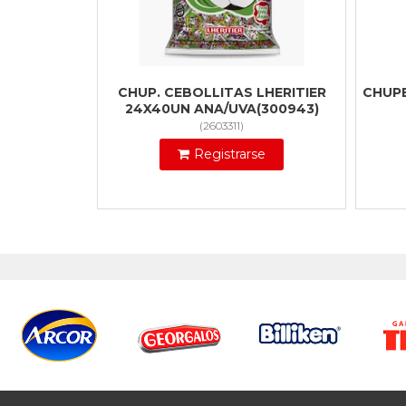
CHUP. CEBOLLITAS LHERITIER
CHUPE
24X40UN ANA/UVA(300943)
(
2603311
)
Registrarse