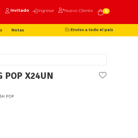
Invitado
Ingresar
Nuevo Cliente
0
Envíos a todo el país
s
Notas
G POP X24UN
SH POP