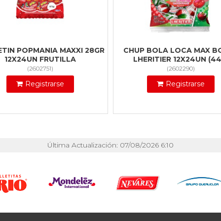
TIN POPMANIA MAXXI 28GR
CHUP BOLA LOCA MAX B
12X24UN FRUTILLA
LHERITIER 12X24UN (44
(
2602751
)
(
2602290
)
Registrarse
Registrarse
Última Actualización: 07/08/2026 6:10