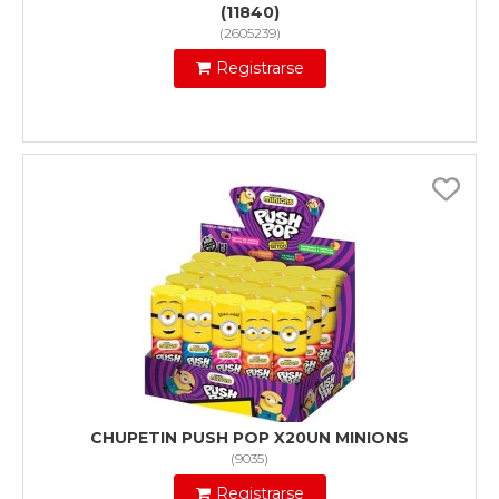
(11840)
(
2605239
)
Registrarse
CHUPETIN PUSH POP X20UN MINIONS
(
9035
)
Registrarse