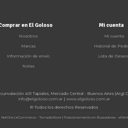
Comprar en El Goloso
Mi cuenta
Nosotros
Mi cuenta
Marcas
Historial de Pedi
Información de envío
Lista de Deseo
Notas
rcunvalación 401 Tapiales, Mercado Central - Buenos Aires (Arg) Cp
info@elgoloso.com.ar
|
www.elgoloso.com.ar
© Todos los derechos Reservados
- NetOne
|
eCommerce - TornadoStore
|
Posicionamiento en Buscadores - eMar