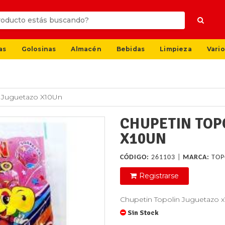
as
Golosinas
Almacén
Bebidas
Limpieza
Vario
n Juguetazo X10Un
CHUPETIN TOP
X10UN
CÓDIGO:
261103 |
MARCA:
TOP
Registrarse
Chupetin Topolin Juguetazo 
Sin Stock