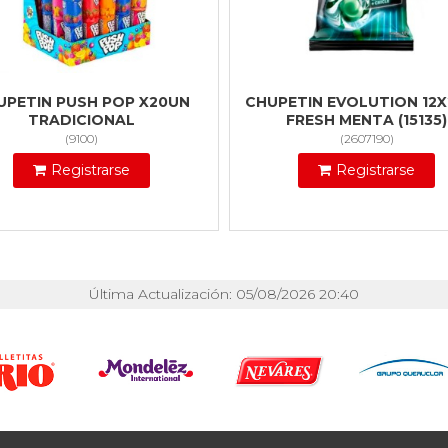
UPETIN PUSH POP X20UN
CHUPETIN EVOLUTION 12
TRADICIONAL
FRESH MENTA (15135)
(
9100
)
(
2607190
)
Registrarse
Registrarse
Última Actualización: 05/08/2026 20:40