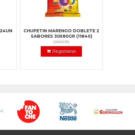
X24UN
CHUPETIN MARENGO DOBLETE 2
SABORES 30X80GR (11840)
(
2605239
)
Registrarse