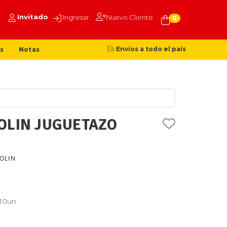
Invitado
Ingresar
Nuevo Cliente
0
Envíos a todo el país
s
Notas
OLIN JUGUETAZO
OLIN
x10un