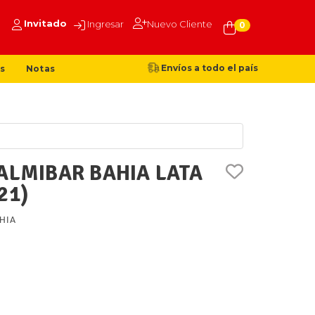
Invitado
Ingresar
Nuevo Cliente
0
Envíos a todo el país
s
Notas
ALMIBAR BAHIA LATA
21)
HIA