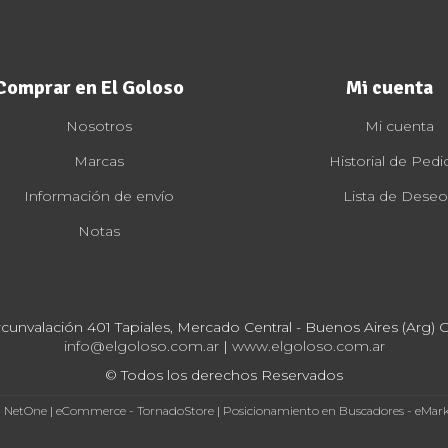
Comprar en El Goloso
Mi cuenta
Nosotros
Mi cuenta
Marcas
Historial de Pedi
Información de envío
Lista de Deseo
Notas
rcunvalación 401 Tapiales, Mercado Central - Buenos Aires (Arg) Cp
info@elgoloso.com.ar
|
www.elgoloso.com.ar
© Todos los derechos Reservados
- NetOne
|
eCommerce - TornadoStore
|
Posicionamiento en Buscadores - eMar