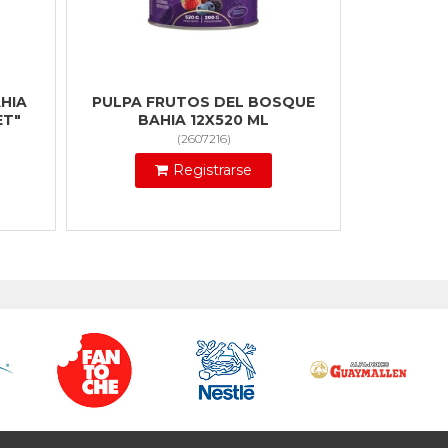
HIA
PULPA FRUTOS DEL BOSQUE
ET"
BAHIA 12X520 ML
(
2607216
)
Registrarse