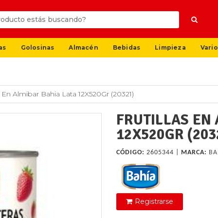
as
Golosinas
Almacén
Bebidas
Limpieza
Vario
as En Almibar Bahia Lata 12X520Gr (20321)
FRUTILLAS EN 
12X520GR (203
CÓDIGO:
2605344 |
MARCA:
BA
Registrarse