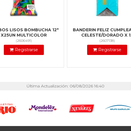
BOS LISOS BOMBUCHA 12"
BANDERIN FELIZ CUMPLE
X25UN MULTICOLOR
CELESTE/DORADO X 1
(
2606491
)
(
2607138
)
Registrarse
Registrarse
Última Actualización: 06/08/2026 16:40