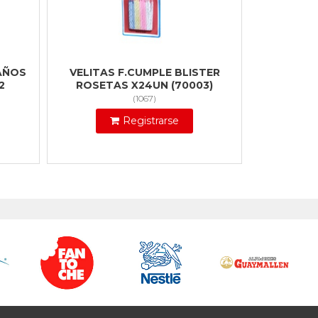
AÑOS
VELITAS F.CUMPLE BLISTER
2
ROSETAS X24UN (70003)
(
1067
)
Registrarse