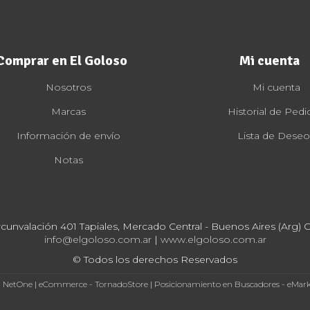
Comprar en El Goloso
Mi cuenta
Nosotros
Mi cuenta
Marcas
Historial de Pedi
Información de envío
Lista de Deseo
Notas
rcunvalación 401 Tapiales, Mercado Central - Buenos Aires (Arg) Cp
info@elgoloso.com.ar
|
www.elgoloso.com.ar
© Todos los derechos Reservados
- NetOne
|
eCommerce - TornadoStore
|
Posicionamiento en Buscadores - eMar