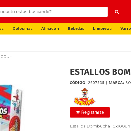
as
Golosinas
Almacén
Bebidas
Limpieza
Vario
X100Un
ESTALLOS BO
CÓDIGO:
2607535 |
MARCA:
B
Registrarse
Estallos Bombucha 10x100un