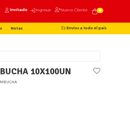
Invitado
Ingresar
Nuevo Cliente
0
Envíos a todo el país
s
Notas
MBUCHA 10X100UN
OMBUCHA