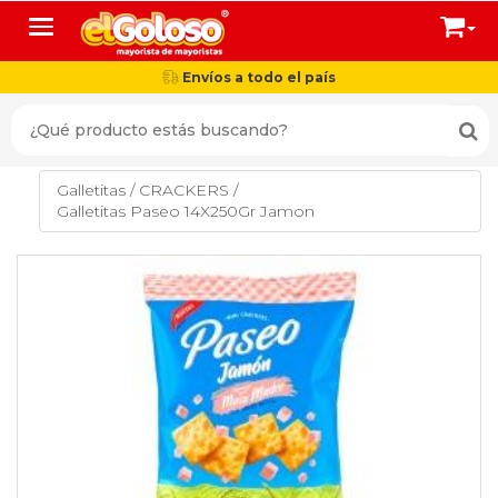
Toggle navigation
Envíos a todo el país
Galletitas
/
CRACKERS
/
Galletitas Paseo 14X250Gr Jamon