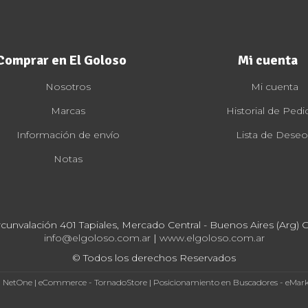
Comprar en El Goloso
Mi cuenta
Nosotros
Mi cuenta
Marcas
Historial de Pedi
Información de envío
Lista de Deseo
Notas
rcunvalación 401 Tapiales, Mercado Central - Buenos Aires (Arg) Cp
info@elgoloso.com.ar
|
www.elgoloso.com.ar
© Todos los derechos Reservados
- NetOne
|
eCommerce - TornadoStore
|
Posicionamiento en Buscadores - eMar