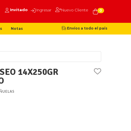
Invitado
Ingresar
Nuevo Cliente
0
Envíos a todo el país
s
Notas
ASEO 14X250GR
O
ÑUELAS