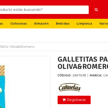
as
Golosinas
Almacén
Bebidas
Limpieza
Vario
X250Gr Oliva&Romero
GALLETITAS P
OLIVA&ROMER
CÓDIGO:
2607038 |
MARCA:
CA
Registrarse