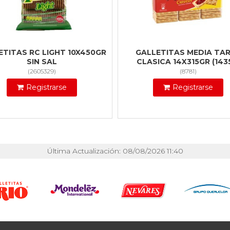
ETITAS RC LIGHT 10X450GR
GALLETITAS MEDIA TA
SIN SAL
CLASICA 14X315GR (143
(
2605329
)
(
8781
)
Registrarse
Registrarse
Última Actualización: 08/08/2026 11:40