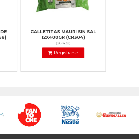
RDE
GALLETITAS MAURI SIN SAL
58)
12X400GR (CR304)
(
261439
)
Registrarse