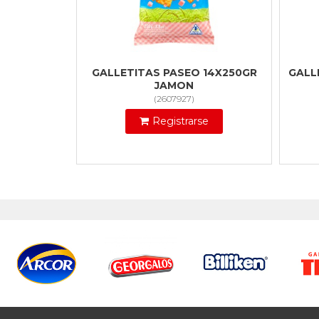
GALLETITAS PASEO 14X250GR
GALL
JAMON
(
2607927
)
Registrarse