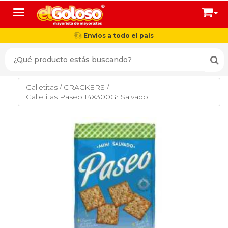
Toggle navigation
Envíos a todo el país
Galletitas
/
CRACKERS
/
Galletitas Paseo 14X300Gr Salvado