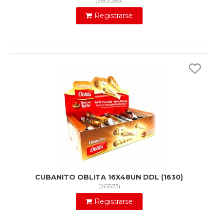
(
2602283
)
Registrarse
CUBANITO OBLITA 16X48UN DDL (1630)
(
261573
)
Registrarse