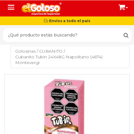
Toggle navigation
Envíos a todo el país
Golosinas
/
CUBANITO
/
Cubanito Tubin 24X48G Napolitano (4674)
Montevergi