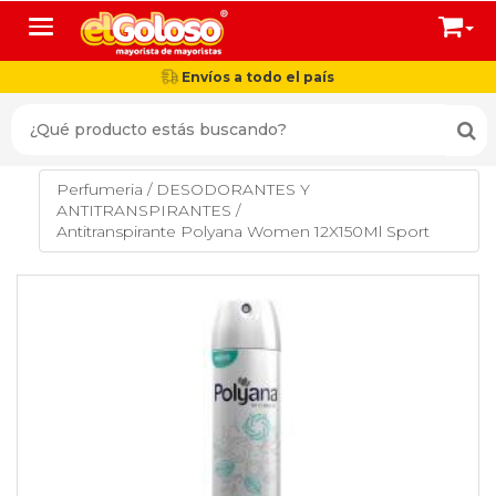
Toggle navigation
Envíos a todo el país
Perfumeria
/
DESODORANTES Y
ANTITRANSPIRANTES
/
Antitranspirante Polyana Women 12X150Ml Sport