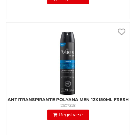
ANTITRANSPIRANTE POLYANA MEN 12X150ML FRESH
(
2607259
)
Registrarse