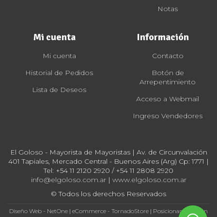
Notas
Mi cuenta
Información
Mi cuenta
Contacto
Historial de Pedidos
Botón de
Arrepentimiento
Lista de Deseos
Acceso a Webmail
Ingreso Vendedores
El Goloso - Mayorista de Mayoristas | Av. de Circunvalación
401 Tapiales, Mercado Central - Buenos Aires (Arg) Cp: 1771 |
Tel:
+54 11 2120 2920 / +54 11 2808 2920
info@elgoloso.com.ar
|
www.elgoloso.com.ar
© Todos los derechos Reservados
Diseño Web - NetOne
|
eCommerce - TornadoStore
|
Posicionamiento en