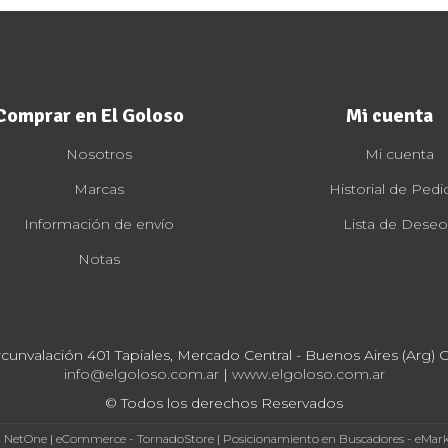
Comprar en El Goloso
Mi cuenta
Nosotros
Mi cuenta
Marcas
Historial de Pedi
Información de envío
Lista de Deseo
Notas
rcunvalación 401 Tapiales, Mercado Central - Buenos Aires (Arg) Cp
info@elgoloso.com.ar
|
www.elgoloso.com.ar
© Todos los derechos Reservados
- NetOne
|
eCommerce - TornadoStore
|
Posicionamiento en Buscadores - eMar