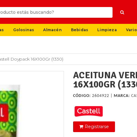
as
Golosinas
Almacén
Bebidas
Limpieza
Vario
stell Doypack 16X100Gr (1330)
ACEITUNA VER
16X100GR (133
CÓDIGO:
2604922 |
MARCA:
CA
Registrarse