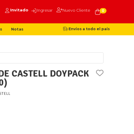
Invitado
Ingresar
Nuevo Cliente
0
Envíos a todo el país
s
Notas
DE CASTELL DOYPACK
0)
STELL