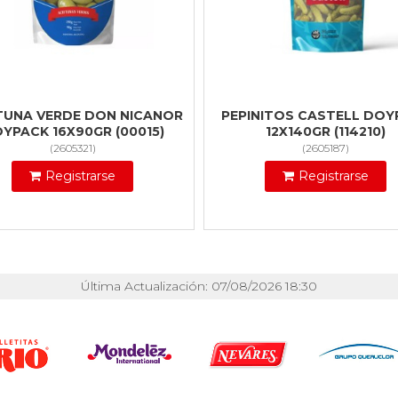
TUNA VERDE DON NICANOR
PEPINITOS CASTELL DOY
YPACK 16X90GR (00015)
12X140GR (114210)
(
2605321
)
(
2605187
)
Registrarse
Registrarse
Última Actualización: 07/08/2026 18:30