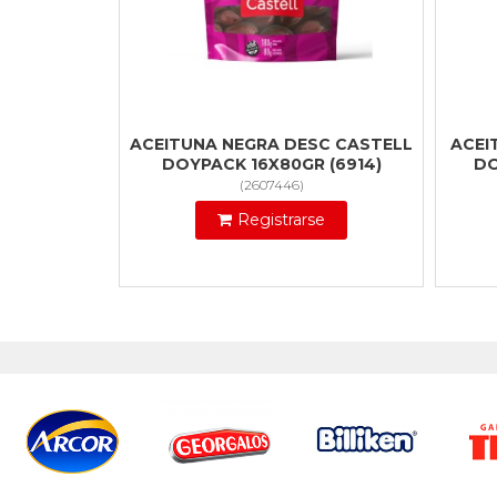
ACEITUNA NEGRA DESC CASTELL
ACEI
DOYPACK 16X80GR (6914)
DO
(
2607446
)
Registrarse