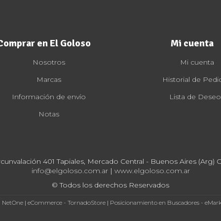
Comprar en El Goloso
Mi cuenta
Nosotros
Mi cuenta
Marcas
Historial de Pedi
Información de envío
Lista de Deseo
Notas
rcunvalación 401 Tapiales, Mercado Central - Buenos Aires (Arg) Cp
info@elgoloso.com.ar
|
www.elgoloso.com.ar
© Todos los derechos Reservados
- NetOne
|
eCommerce - TornadoStore
|
Posicionamiento en Buscadores - eMar