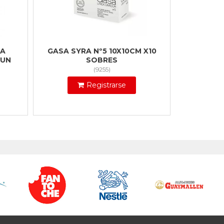
CA
GASA SYRA Nº5 10X10CM X10
4UN
SOBRES
(
9255
)
Registrarse