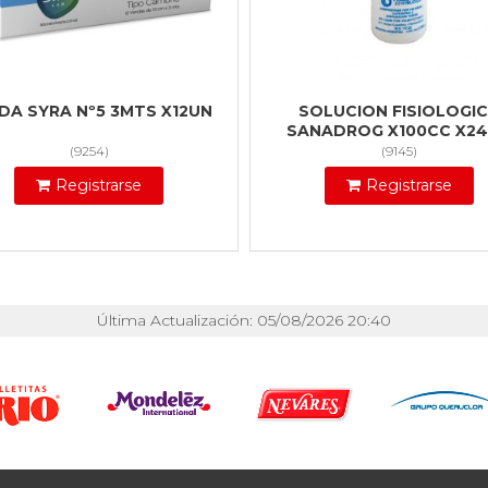
DA SYRA Nº5 3MTS X12UN
SOLUCION FISIOLOGI
SANADROG X100CC X2
(
9254
)
(
9145
)
Registrarse
Registrarse
Última Actualización: 05/08/2026 20:40