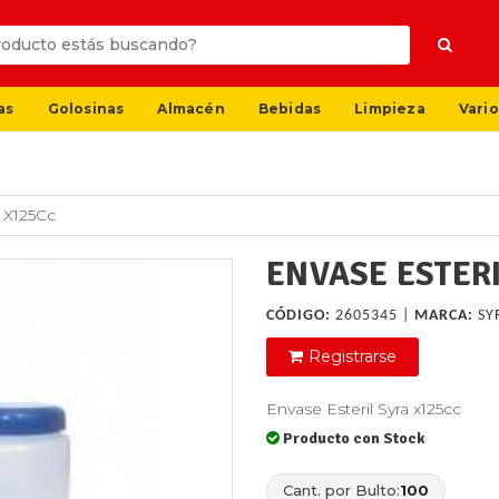
as
Golosinas
Almacén
Bebidas
Limpieza
Vario
a X125Cc
ENVASE ESTER
CÓDIGO:
2605345 |
MARCA:
SY
Registrarse
Envase Esteril Syra x125cc
Producto con Stock
Cant. por Bulto:
100