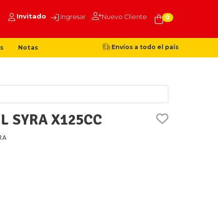
Invitado
Ingresar
Nuevo Cliente
0
Envíos a todo el país
s
Notas
IL SYRA X125CC
RA