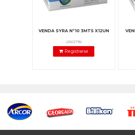
VENDA SYRA Nº10 3MTS X12UN
VEN
(
2602718
)
Registrarse