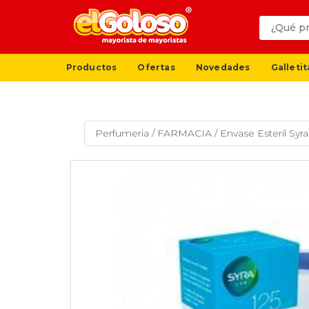
Productos
Ofertas
Novedades
Galletit
Perfumeria
/
FARMACIA
/
Envase Esteril Syr