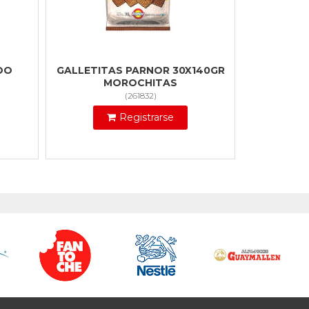
OO
GALLETITAS PARNOR 30X140GR
MOROCHITAS
(
261832
)
Registrarse