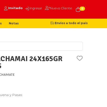
Invitado
Ingresar
Nuevo Cliente
0
Envíos a todo el país
s
Notas
ACHAMAI 24X165GR
S
CHAMATE
Avena y Pasas