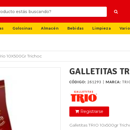
as
Golosinas
Almacén
Bebidas
Limpieza
Vario
 Trio 10X500Gr Trichoc
GALLETITAS TR
CÓDIGO:
261293 |
MARCA:
TRI
Registrarse
Galletitas TRIO 10x500gr Tric