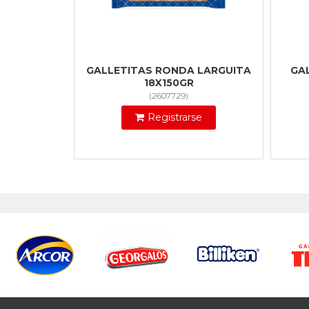
GALLETITAS RONDA LARGUITA
GA
18X150GR
(
2607729
)
Registrarse