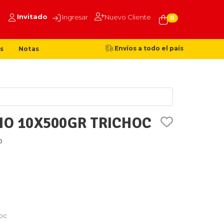
Invitado
Ingresar
Nuevo Cliente
0
Envíos a todo el país
s
Notas
IO 10X500GR TRICHOC
O
hoc