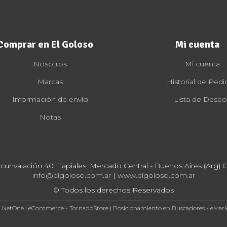
Comprar en El Goloso
Mi cuenta
Nosotros
Mi cuenta
Marcas
Historial de Pedi
Información de envío
Lista de Deseo
Notas
rcunvalación 401 Tapiales, Mercado Central - Buenos Aires (Arg) Cp
info@elgoloso.com.ar
|
www.elgoloso.com.ar
© Todos los derechos Reservados
- NetOne
|
eCommerce - TornadoStore
|
Posicionamiento en Buscadores - eMar