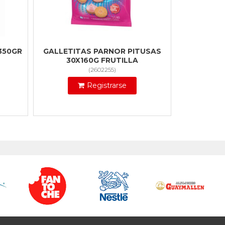
350GR
GALLETITAS PARNOR PITUSAS
30X160G FRUTILLA
(
2602255
)
Registrarse