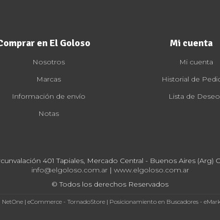
Comprar en El Goloso
Mi cuenta
Nosotros
Mi cuenta
Marcas
Historial de Pedi
Información de envío
Lista de Deseo
Notas
rcunvalación 401 Tapiales, Mercado Central - Buenos Aires (Arg) Cp
info@elgoloso.com.ar
|
www.elgoloso.com.ar
© Todos los derechos Reservados
- NetOne
|
eCommerce - TornadoStore
|
Posicionamiento en Buscadores - eMar