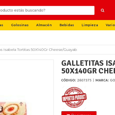
as
Golosinas
Almacén
Bebidas
Limpieza
Vario
tas Isabela Tortitas 50X140Gr Cheese/Guayab
GALLETITAS IS
50X140GR CHE
CÓDIGO:
2607375 |
MARCA:
GO