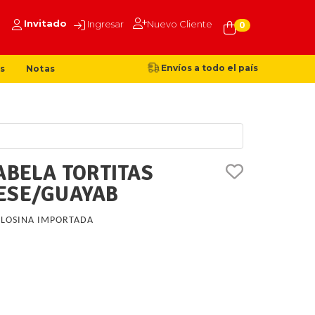
Invitado
Ingresar
Nuevo Cliente
0
Envíos a todo el país
s
Notas
ABELA TORTITAS
ESE/GUAYAB
LOSINA IMPORTADA