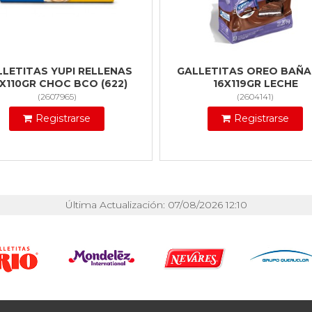
LLETITAS YUPI RELLENAS
GALLETITAS OREO BAÑ
X110GR CHOC BCO (622)
16X119GR LECHE
(
2607965
)
(
2604141
)
Registrarse
Registrarse
Última Actualización: 07/08/2026 12:10