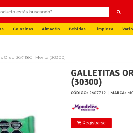
as
Golosinas
Almacén
Bebidas
Limpieza
Vario
tas Oreo 36X118Gr Menta (30300)
GALLETITAS O
(30300)
CÓDIGO:
2607712 |
MARCA:
MO
Registrarse