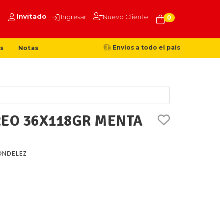
Invitado
Ingresar
Nuevo Cliente
0
Envíos a todo el país
s
Notas
REO 36X118GR MENTA
NDELEZ