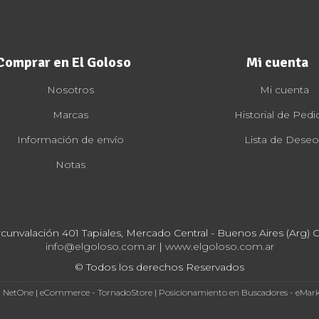
Comprar en El Goloso
Mi cuenta
Nosotros
Mi cuenta
Marcas
Historial de Pedi
Información de envío
Lista de Deseo
Notas
rcunvalación 401 Tapiales, Mercado Central - Buenos Aires (Arg) Cp
info@elgoloso.com.ar
|
www.elgoloso.com.ar
© Todos los derechos Reservados
- NetOne
|
eCommerce - TornadoStore
|
Posicionamiento en Buscadores - eMar