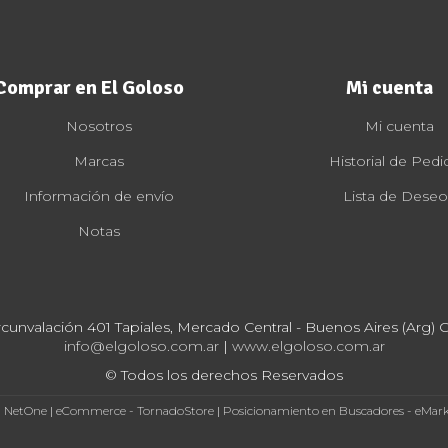
Comprar en El Goloso
Mi cuenta
Nosotros
Mi cuenta
Marcas
Historial de Pedi
Información de envío
Lista de Deseo
Notas
rcunvalación 401 Tapiales, Mercado Central - Buenos Aires (Arg) Cp
info@elgoloso.com.ar
|
www.elgoloso.com.ar
© Todos los derechos Reservados
- NetOne
|
eCommerce - TornadoStore
|
Posicionamiento en Buscadores - eMar