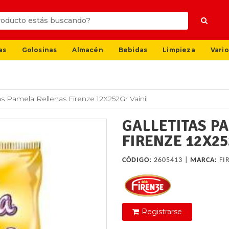
as
Golosinas
Almacén
Bebidas
Limpieza
Vario
tas Pamela Rellenas Firenze 12X252Gr Vainil
GALLETITAS P
FIRENZE 12X25
CÓDIGO:
2605413 |
MARCA:
FI
Registrarse