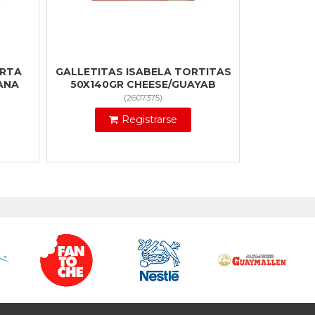
ORTA
GALLETITAS ISABELA TORTITAS
ANA
50X140GR CHEESE/GUAYAB
(
2607375
)
Registrarse