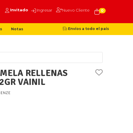
Invitado
Ingresar
Nuevo Cliente
0
Envíos a todo el país
s
Notas
AMELA RELLENAS
2GR VAINIL
RENZE