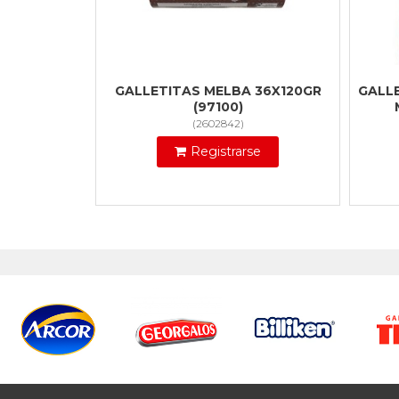
GALLETITAS MELBA 36X120GR
GALL
(97100)
(
2602842
)
Registrarse