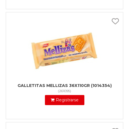
GALLETITAS MELLIZAS 36X110GR (1014354)
(
261095
)
Registrarse