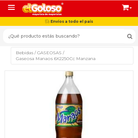
Toggle navigation
Envíos a todo el país
Bebidas
/
GASEOSAS
/
Gaseosa Manaos 6X2250Cc Manzana