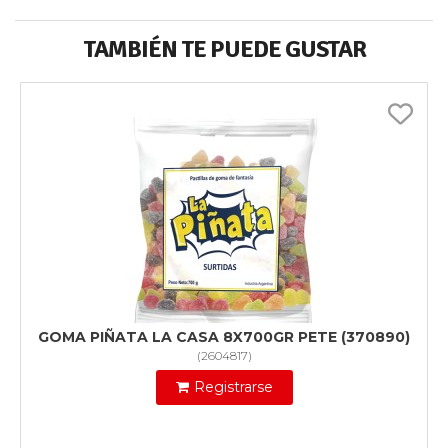
TAMBIÉN TE PUEDE GUSTAR
GOMA PIÑATA LA CASA 8X700GR PETE (370890)
(
2604817
)
Registrarse