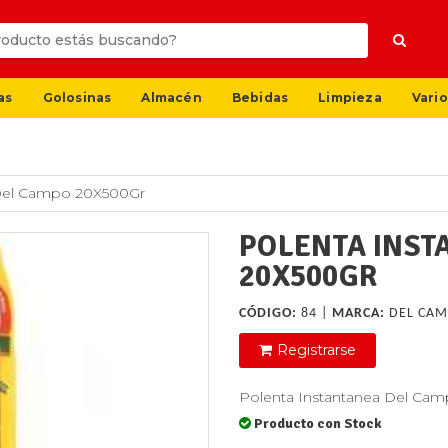
as
Golosinas
Almacén
Bebidas
Limpieza
Vario
 Del Campo 20X500Gr
POLENTA INST
20X500GR
CÓDIGO:
84 |
MARCA:
DEL CA
Registrarse
Polenta Instantanea Del Ca
Producto con Stock