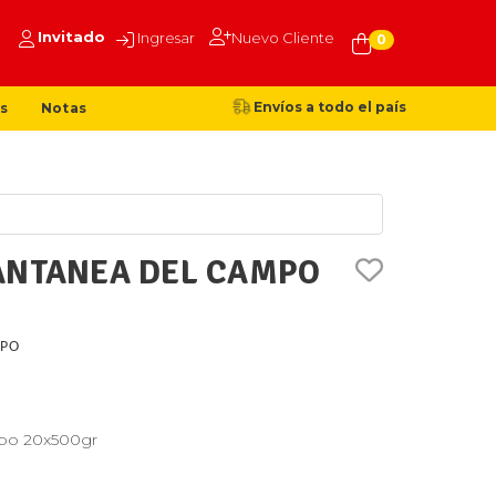
Invitado
Ingresar
Nuevo Cliente
0
Envíos a todo el país
s
Notas
ANTANEA DEL CAMPO
MPO
mpo 20x500gr