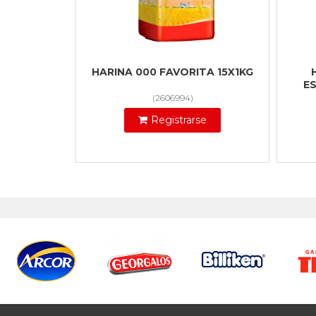
HARINA 000 FAVORITA 15X1KG
ES
(
2606994
)
Registrarse