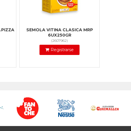
.PIZZA
SEMOLA VITINA CLASICA MRP
6UX250GR
(
2607962
)
Registrarse