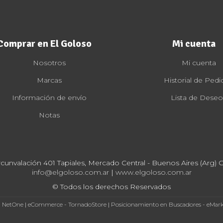
Comprar en El Goloso
Mi cuenta
Nosotros
Mi cuenta
Marcas
Historial de Pedi
Información de envío
Lista de Deseo
Notas
rcunvalación 401 Tapiales, Mercado Central - Buenos Aires (Arg) Cp
info@elgoloso.com.ar
|
www.elgoloso.com.ar
© Todos los derechos Reservados
- NetOne
|
eCommerce - TornadoStore
|
Posicionamiento en Buscadores - eMar