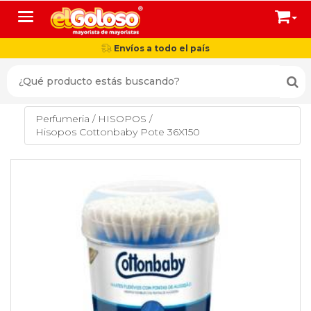
Toggle navigation
Envíos a todo el país
Perfumeria
/
HISOPOS
/
Hisopos Cottonbaby Pote 36X150