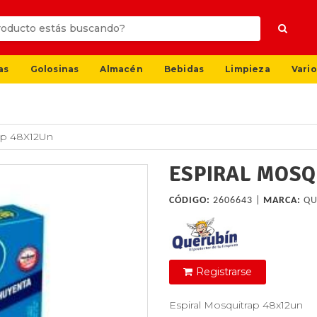
as
Golosinas
Almacén
Bebidas
Limpieza
Vario
rap 48X12Un
ESPIRAL MOSQ
CÓDIGO:
2606643 |
MARCA:
QU
Registrarse
Espiral Mosquitrap 48x12un