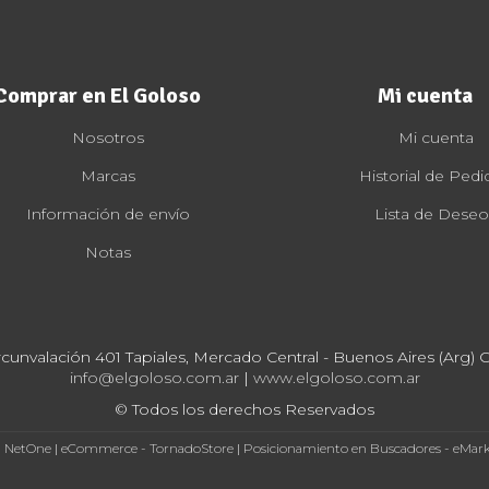
Comprar en El Goloso
Mi cuenta
Nosotros
Mi cuenta
Marcas
Historial de Pedi
Información de envío
Lista de Deseo
Notas
rcunvalación 401 Tapiales, Mercado Central - Buenos Aires (Arg) Cp
info@elgoloso.com.ar
|
www.elgoloso.com.ar
© Todos los derechos Reservados
- NetOne
|
eCommerce - TornadoStore
|
Posicionamiento en Buscadores - eMar