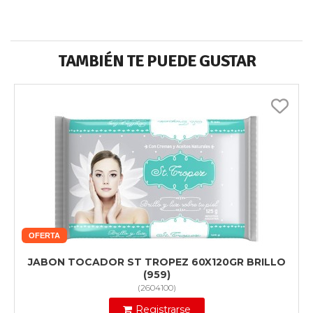
TAMBIÉN TE PUEDE GUSTAR
OFERTA
JABON TOCADOR ST TROPEZ 60X120GR BRILLO
(959)
(
2604100
)
Registrarse