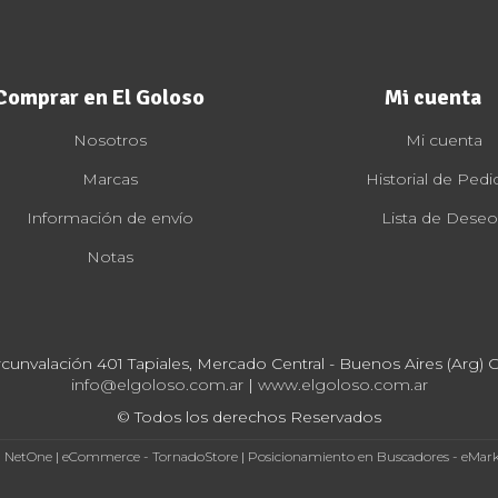
Comprar en El Goloso
Mi cuenta
Nosotros
Mi cuenta
Marcas
Historial de Pedi
Información de envío
Lista de Deseo
Notas
rcunvalación 401 Tapiales, Mercado Central - Buenos Aires (Arg) Cp
info@elgoloso.com.ar
|
www.elgoloso.com.ar
© Todos los derechos Reservados
- NetOne
|
eCommerce - TornadoStore
|
Posicionamiento en Buscadores - eMar