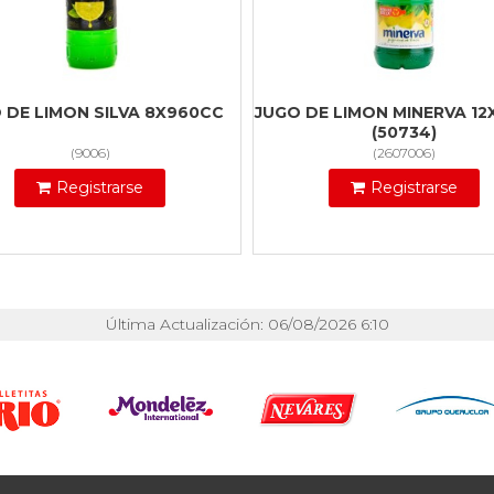
 DE LIMON SILVA 8X960CC
JUGO DE LIMON MINERVA 1
(50734)
(
9006
)
(
2607006
)
Registrarse
Registrarse
Última Actualización: 06/08/2026 6:10