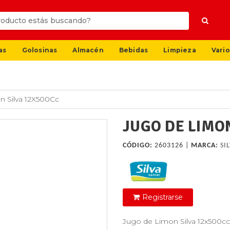
as
Golosinas
Almacén
Bebidas
Limpieza
Vario
 Silva 12X500Cc
JUGO DE LIMON
CÓDIGO:
2603126 |
MARCA:
SI
Registrarse
Jugo de Limon Silva 12x500cc