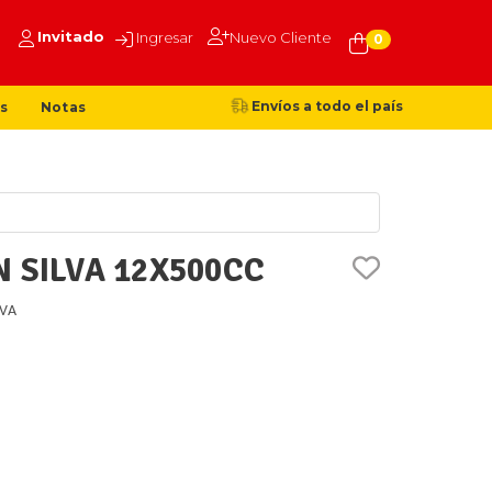
Invitado
Ingresar
Nuevo Cliente
0
Envíos a todo el país
s
Notas
 SILVA 12X500CC
LVA