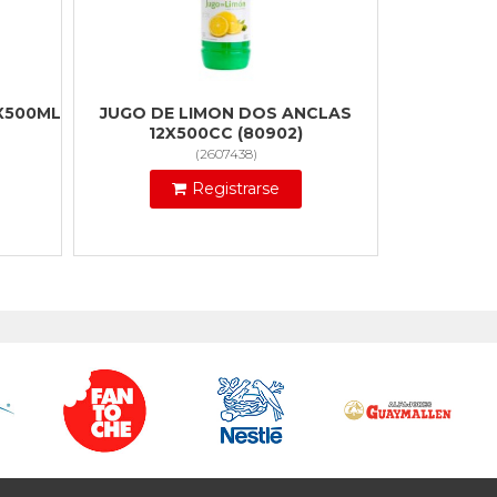
2X500ML
JUGO DE LIMON DOS ANCLAS
12X500CC (80902)
(
2607438
)
Registrarse