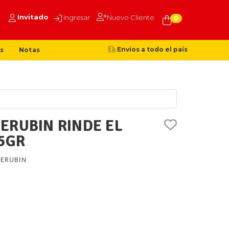
Invitado
Ingresar
Nuevo Cliente
0
Envíos a todo el país
s
Notas
ERUBIN RINDE EL
55GR
ERUBIN