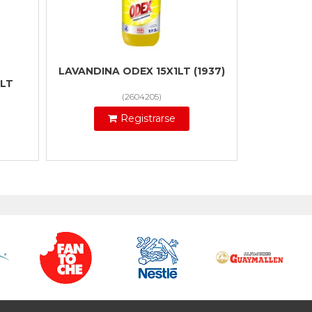
LAVANDINA ODEX 15X1LT (1937)
2LT
(
2604205
)
Registrarse