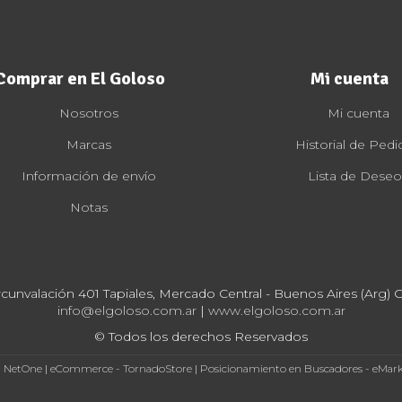
Comprar en El Goloso
Mi cuenta
Nosotros
Mi cuenta
Marcas
Historial de Pedi
Información de envío
Lista de Deseo
Notas
rcunvalación 401 Tapiales, Mercado Central - Buenos Aires (Arg) Cp
info@elgoloso.com.ar
|
www.elgoloso.com.ar
© Todos los derechos Reservados
- NetOne
|
eCommerce - TornadoStore
|
Posicionamiento en Buscadores - eMar