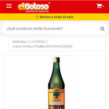
Toggle navigation
Envíos a todo el país
Bebidas
/
LICORES
/
Caña Ombu Padilla 6X700Ml (2602)