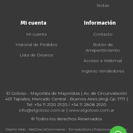
Notas
Mi cuenta
Información
Mi cuenta
Contacto
Historial de Pedidos
Botón de
Arrepentimiento
Lista de Deseos
Acceso a Webmail
Ingreso Vendedores
El Goloso - Mayorista de Mayoristas | Av. de Circunvalación
401 Tapiales, Mercado Central - Buenos Aires (Arg) Cp: 1771 |
Tel:
+54 11 2120 2920 / +54 11 2808 2920
info@elgoloso.com.ar
|
www.elgoloso.com.ar
© Todos los derechos Reservados
Diseño Web - NetOne
|
eCommerce - TornadoStore
|
Posicionamiento en