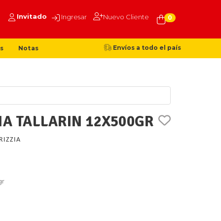
Invitado
Ingresar
Nuevo Cliente
0
Envíos a todo el país
s
Notas
IA TALLARIN 12X500GR
RIZZIA
gr