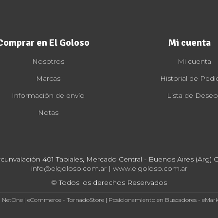
Comprar en El Goloso
Mi cuenta
Nosotros
Mi cuenta
Marcas
Historial de Pedi
Información de envío
Lista de Deseo
Notas
rcunvalación 401 Tapiales, Mercado Central - Buenos Aires (Arg) Cp
info@elgoloso.com.ar
|
www.elgoloso.com.ar
© Todos los derechos Reservados
- NetOne
|
eCommerce - TornadoStore
|
Posicionamiento en Buscadores - eMar