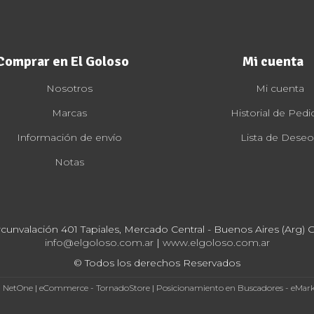
Comprar en El Goloso
Mi cuenta
Nosotros
Mi cuenta
Marcas
Historial de Pedi
Información de envío
Lista de Deseo
Notas
rcunvalación 401 Tapiales, Mercado Central - Buenos Aires (Arg) Cp
info@elgoloso.com.ar
|
www.elgoloso.com.ar
© Todos los derechos Reservados
- NetOne
|
eCommerce - TornadoStore
|
Posicionamiento en Buscadores - eMar