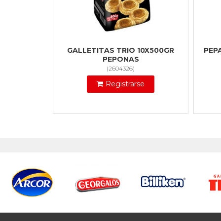
GALLETITAS TRIO 10X500GR
PEP
PEPONAS
(
2604326
)
Registrarse