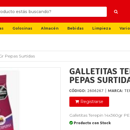
as
Golosinas
Almacén
Bebidas
Limpieza
Vario
0Gr Pepas Surtidas
GALLETITAS T
PEPAS SURTID
CÓDIGO:
2606267 |
MARCA:
TE
Registrarse
Galletitas Terepin 14x360gr
Producto con Stock