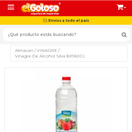
Toggle navigation
Envíos a todo el país
Almacen
/
VINAGRE
/
Vinagre De Alcohol Silva 8X960Cc