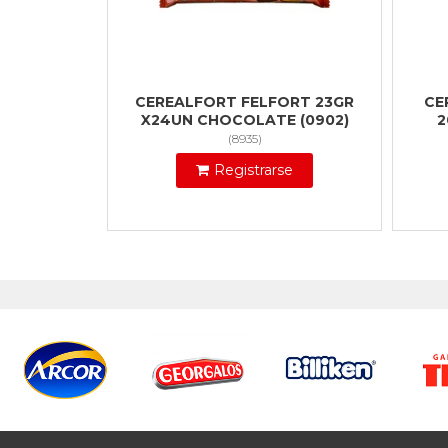
CEREALFORT FELFORT 23GR
CE
X24UN CHOCOLATE (0902)
2
(
8935
)
Registrarse