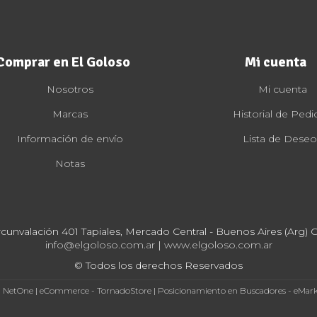
Comprar en El Goloso
Mi cuenta
Nosotros
Mi cuenta
Marcas
Historial de Pedi
Información de envío
Lista de Deseo
Notas
rcunvalación 401 Tapiales, Mercado Central - Buenos Aires (Arg) Cp
info@elgoloso.com.ar
|
www.elgoloso.com.ar
© Todos los derechos Reservados
- NetOne
|
eCommerce - TornadoStore
|
Posicionamiento en Buscadores - eMar