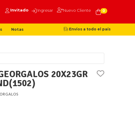
Invitado
Ingresar
Nuevo Cliente
0
Envíos a todo el país
s
Notas
GEORGALOS 20X23GR
D(1502)
ORGALOS