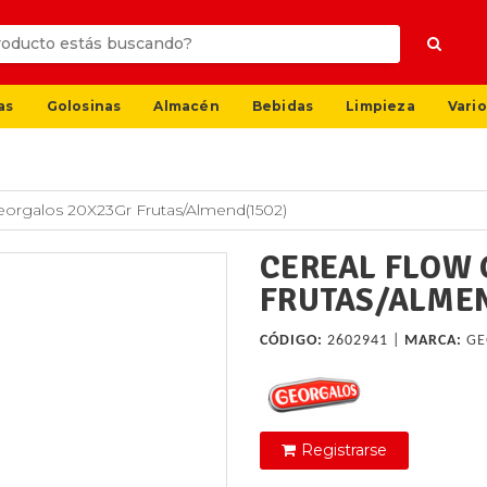
as
Golosinas
Almacén
Bebidas
Limpieza
Vario
eorgalos 20X23Gr Frutas/Almend(1502)
CEREAL FLOW 
FRUTAS/ALMEN
CÓDIGO:
2602941 |
MARCA:
GE
Registrarse