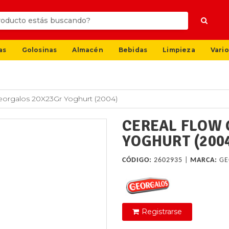
as
Golosinas
Almacén
Bebidas
Limpieza
Vario
eorgalos 20X23Gr Yoghurt (2004)
CEREAL FLOW 
YOGHURT (200
CÓDIGO:
2602935 |
MARCA:
GE
Registrarse