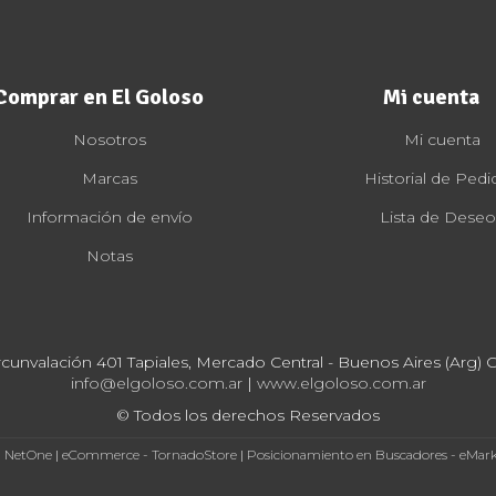
Comprar en El Goloso
Mi cuenta
Nosotros
Mi cuenta
Marcas
Historial de Pedi
Información de envío
Lista de Deseo
Notas
rcunvalación 401 Tapiales, Mercado Central - Buenos Aires (Arg) Cp
info@elgoloso.com.ar
|
www.elgoloso.com.ar
© Todos los derechos Reservados
- NetOne
|
eCommerce - TornadoStore
|
Posicionamiento en Buscadores - eMar