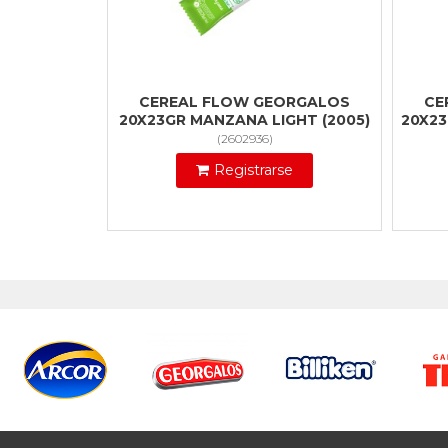
CEREAL FLOW GEORGALOS
CE
20X23GR MANZANA LIGHT (2005)
20X23
(
2602936
)
Registrarse