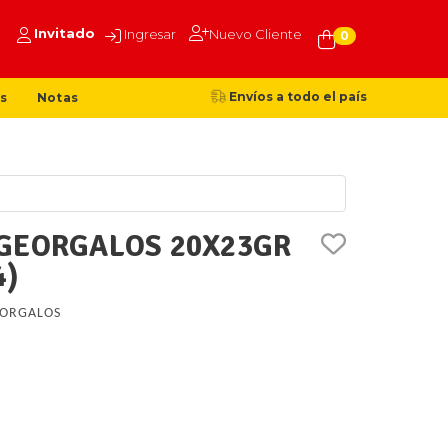
Invitado
Ingresar
Nuevo Cliente
0
Envíos a todo el país
s
Notas
GEORGALOS 20X23GR
4)
ORGALOS