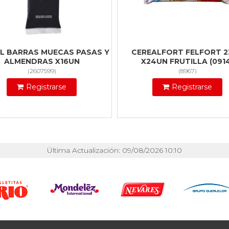
L BARRAS MUECAS PASAS Y
CEREALFORT FELFORT 2
ALMENDRAS X16UN
X24UN FRUTILLA (091
(
2607599
)
(
8967
)
Registrarse
Registrarse
Última Actualización: 09/08/2026 10:10