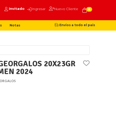
Invitado
Ingresar
Nuevo Cliente
0
Envíos a todo el país
s
Notas
GEORGALOS 20X23GR
MEN 2024
ORGALOS