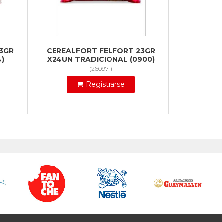
3GR
CEREALFORT FELFORT 23GR
4)
X24UN TRADICIONAL (0900)
(
260971
)
Registrarse