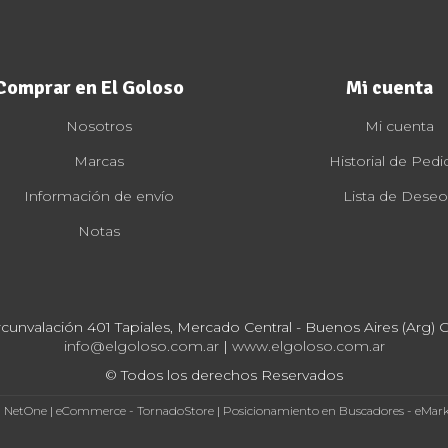
Comprar en El Goloso
Mi cuenta
Nosotros
Mi cuenta
Marcas
Historial de Pedi
Información de envío
Lista de Deseo
Notas
rcunvalación 401 Tapiales, Mercado Central - Buenos Aires (Arg) Cp
info@elgoloso.com.ar
|
www.elgoloso.com.ar
© Todos los derechos Reservados
- NetOne
|
eCommerce - TornadoStore
|
Posicionamiento en Buscadores - eMar