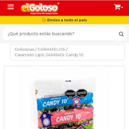
Toggle navigation
Envíos a todo el país
Golosinas
/
CARAMELOS
/
Caramelo Lipo 24X454Gr Candy 10