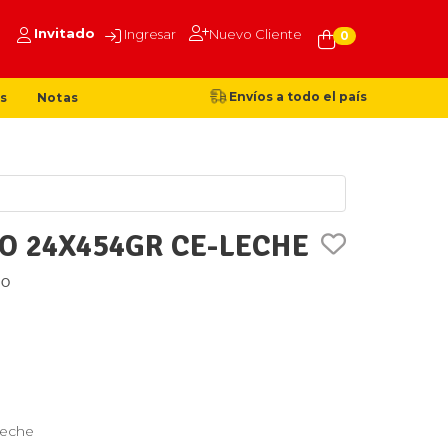
Invitado
Ingresar
Nuevo Cliente
0
Envíos a todo el país
s
Notas
O 24X454GR CE-LECHE
PO
Leche