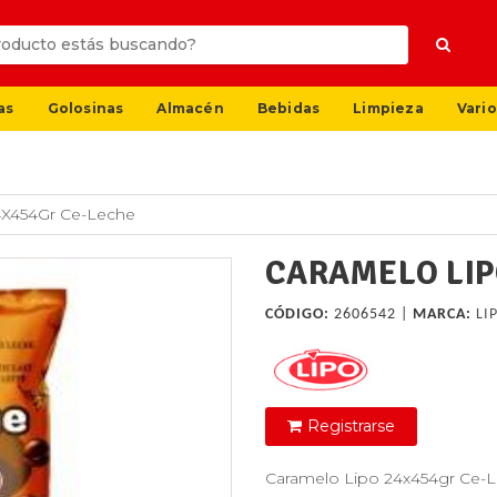
as
Golosinas
Almacén
Bebidas
Limpieza
Vario
4X454Gr Ce-Leche
CARAMELO LIP
CÓDIGO:
2606542 |
MARCA:
LI
Registrarse
Caramelo Lipo 24x454gr Ce-