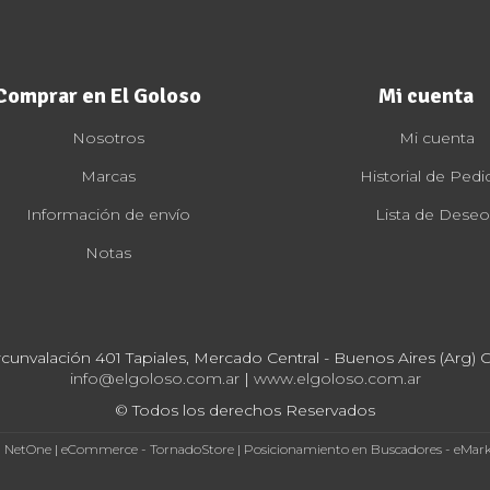
Comprar en El Goloso
Mi cuenta
Nosotros
Mi cuenta
Marcas
Historial de Pedi
Información de envío
Lista de Deseo
Notas
rcunvalación 401 Tapiales, Mercado Central - Buenos Aires (Arg) Cp
info@elgoloso.com.ar
|
www.elgoloso.com.ar
© Todos los derechos Reservados
- NetOne
|
eCommerce - TornadoStore
|
Posicionamiento en Buscadores - eMar