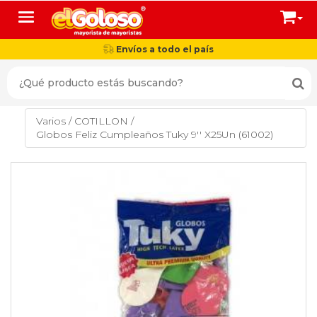
Toggle navigation
Envíos a todo el país
Varios
/
COTILLON
/
Globos Feliz Cumpleaños Tuky 9'' X25Un (61002)