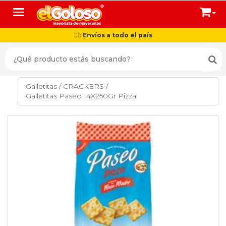
Toggle navigation
Envíos a todo el país
Galletitas
/
CRACKERS
/
Galletitas Paseo 14X250Gr Pizza