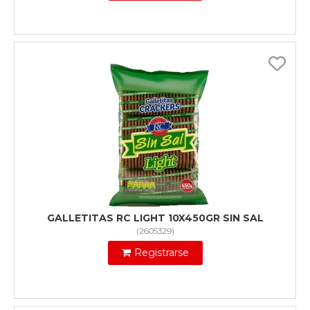
GALLETITAS RC LIGHT 10X450GR SIN SAL
(
2605329
)
Registrarse