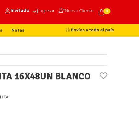
Invitado
Ingresar
Nuevo Cliente
0
Envíos a todo el país
s
Notas
ITA 16X48UN BLANCO
LITA