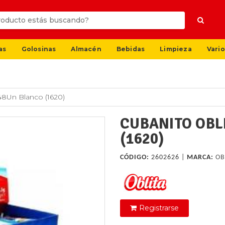
as
Golosinas
Almacén
Bebidas
Limpieza
Vario
48Un Blanco (1620)
CUBANITO OBL
(1620)
CÓDIGO:
2602626 |
MARCA:
OB
Registrarse