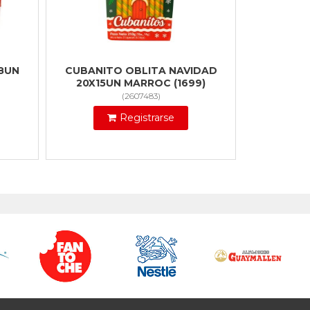
8UN
CUBANITO OBLITA NAVIDAD
20X15UN MARROC (1699)
(
2607483
)
Registrarse