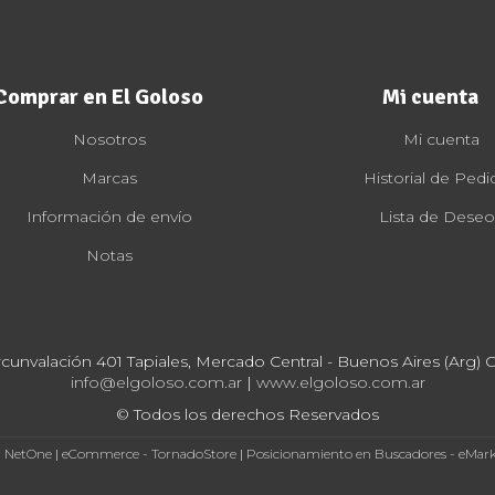
Comprar en El Goloso
Mi cuenta
Nosotros
Mi cuenta
Marcas
Historial de Pedi
Información de envío
Lista de Deseo
Notas
rcunvalación 401 Tapiales, Mercado Central - Buenos Aires (Arg) Cp
info@elgoloso.com.ar
|
www.elgoloso.com.ar
© Todos los derechos Reservados
- NetOne
|
eCommerce - TornadoStore
|
Posicionamiento en Buscadores - eMar