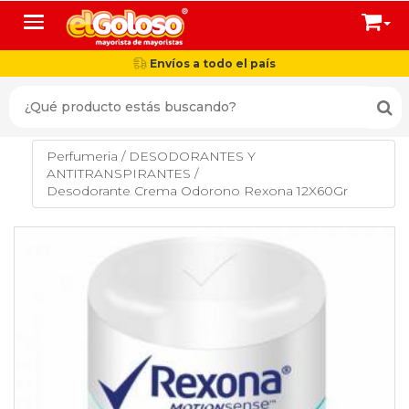
Toggle navigation
Envíos a todo el país
Perfumeria
/
DESODORANTES Y
ANTITRANSPIRANTES
/
Desodorante Crema Odorono Rexona 12X60Gr