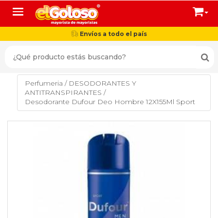
Toggle navigation
Envíos a todo el país
Perfumeria
/
DESODORANTES Y
ANTITRANSPIRANTES
/
Desodorante Dufour Deo Hombre 12X155Ml Sport