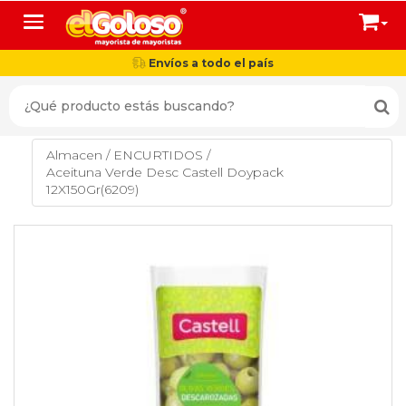
Toggle navigation
Envíos a todo el país
Almacen
/
ENCURTIDOS
/
Aceituna Verde Desc Castell Doypack
12X150Gr(6209)