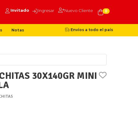
Invitado
Ingresar
Nuevo Cliente
0
Envíos a todo el país
s
Notas
CHITAS 30X140GR MINI
LA
CHITAS