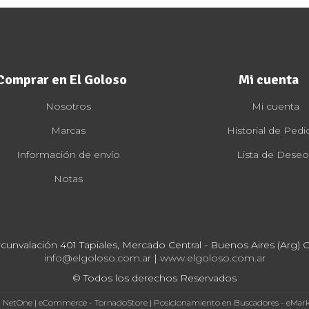
Comprar en El Goloso
Mi cuenta
Nosotros
Mi cuenta
Marcas
Historial de Pedi
Información de envío
Lista de Deseo
Notas
rcunvalación 401 Tapiales, Mercado Central - Buenos Aires (Arg) Cp
info@elgoloso.com.ar
|
www.elgoloso.com.ar
© Todos los derechos Reservados
- NetOne
|
eCommerce - TornadoStore
|
Posicionamiento en Buscadores - eMar