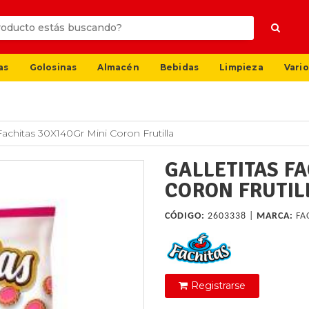
as
Golosinas
Almacén
Bebidas
Limpieza
Vario
 Fachitas 30X140Gr Mini Coron Frutilla
GALLETITAS FA
CORON FRUTIL
CÓDIGO:
2603338 |
MARCA:
FA
Registrarse