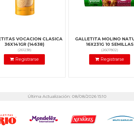
ETITAS VOCACION CLASICA
GALLETITA MOLINO NAT
36X141GR (14638)
16X231G 10 SEMILLAS
(
261238
)
(
2607802
)
Registrarse
Registrarse
Última Actualización: 08/08/2026 15:10