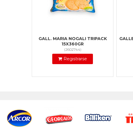
GALL. MARIA NOGALI TRIPACK
GALL
15X360GR
(
2602744
)
Registrarse