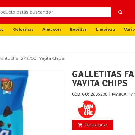
as
Golosinas
Almacén
Bebidas
Limpieza
Vario
 Fantoche 12X275Gr Yayita Chips
GALLETITAS F
YAYITA CHIPS
CÓDIGO:
2605200 |
MARCA:
FA
Registrarse