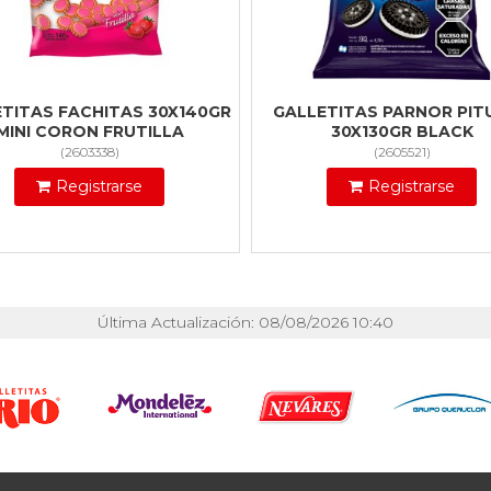
TITAS FACHITAS 30X140GR
GALLETITAS PARNOR PIT
MINI CORON FRUTILLA
30X130GR BLACK
(
2603338
)
(
2605521
)
Registrarse
Registrarse
Última Actualización: 08/08/2026 10:40