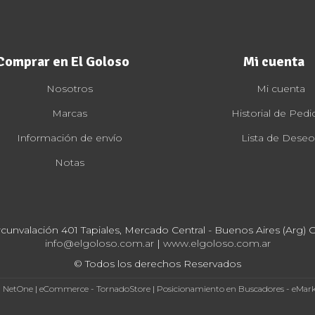
Comprar en El Goloso
Mi cuenta
Nosotros
Mi cuenta
Marcas
Historial de Pedi
Información de envío
Lista de Deseo
Notas
rcunvalación 401 Tapiales, Mercado Central - Buenos Aires (Arg) Cp
info@elgoloso.com.ar
|
www.elgoloso.com.ar
© Todos los derechos Reservados
- NetOne
|
eCommerce - TornadoStore
|
Posicionamiento en Buscadores - eMar