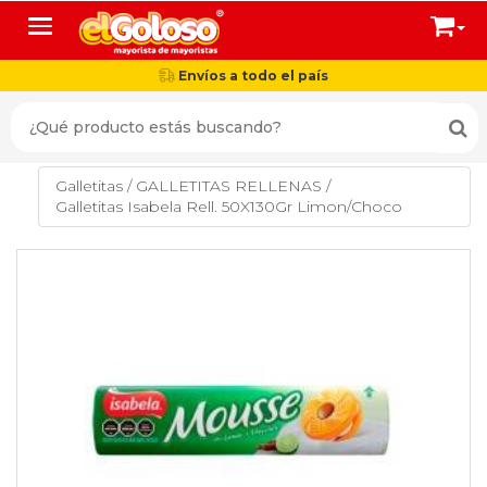
Toggle navigation
Envíos a todo el país
Galletitas
/
GALLETITAS RELLENAS
/
Galletitas Isabela Rell. 50X130Gr Limon/Choco