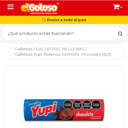
Toggle navigation
Envíos a todo el país
Galletitas
/
GALLETITAS RELLENAS
/
Galletitas Yupi Rellenas 30X110Gr Chocolate (623)